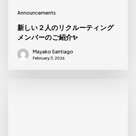
ー
Announcements
テ
ィ
新しい２人のリクルーティング
ン
メンバーのご紹介✨
グ
Mayako Santiago
メ
February 3, 2026
ン
バ
ー
新
の
し
ご
い
紹
リ
介
ク
✨
ル