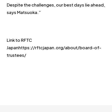
Despite the challenges, our best days lie ahead,
says Matsuoka.”
Link to RFTC
Japanhttps://rftcjapan.org/about/board-of-
trustees/​