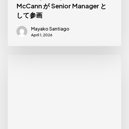
参
McCann が Senior Manager と
画
して参画
Mayako Santiago
April 1, 2026
新
し
い
２
人
の
リ
ク
ル