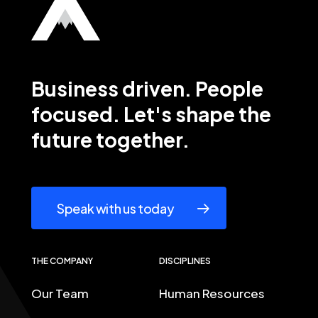
Business
driven.
People
focused. Let's
shape
the
future
together.
Speak with us today
THE COMPANY
DISCIPLINES
Our Team
Human Resources