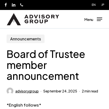
Skip
EN
JP
facebook
linkedin
phone
to
main
Menu
content
Announcements
Board of Trustee
member
announcement
advisorygroup
September 24, 2025
2 min read
*English follows*