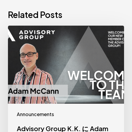
Related Posts
Advisory
Group
K.K.
に
Adam
McCann
が
Senior
Manager
と
Announcements
し
て
Advisory Group K.K. に Adam