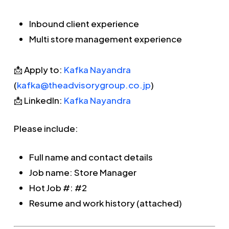
Inbound client experience
Multi store management experience
📩 Apply to:
Kafka Nayandra
(
kafka@theadvisorygroup.co.jp
)
📩 LinkedIn:
Kafka Nayandra
Please include:
Full name and contact details
Job name: Store Manager
Hot Job #: #2
Resume and work history (attached)