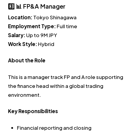
3️⃣ 📊 FP&A Manager
Location:
Tokyo Shinagawa
Employment Type:
Full time
Salary:
Up to 9M JPY
Work Style:
Hybrid
About the Role
This is a manager track FP and A role supporting
the finance head within a global trading
environment.
Key Responsibilities
Financial reporting and closing