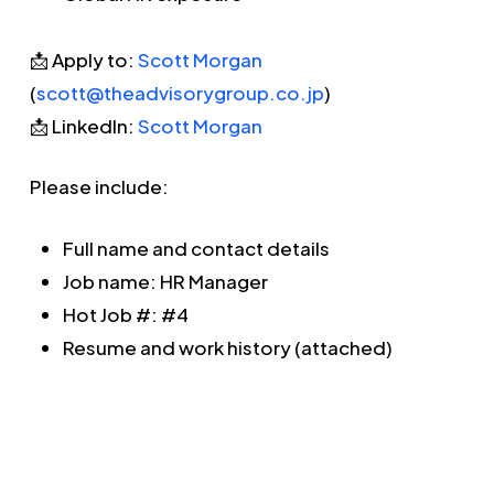
📩 Apply to:
Scott Morgan
(
scott@theadvisorygroup.co.jp
)
📩 LinkedIn:
Scott Morgan
Please include:
Full name and contact details
Job name: HR Manager
Hot Job #: #4
Resume and work history (attached)