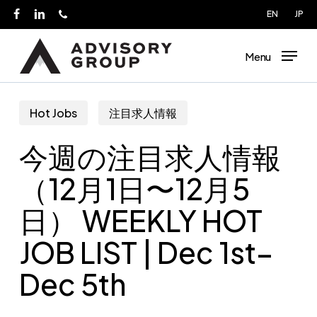
Skip
EN
JP
facebook
linkedin
phone
to
main
Menu
content
Hot Jobs
注目求人情報
今週の注目求人情報
（12月1日〜12月5
日） WEEKLY HOT
JOB LIST | Dec 1st–
Dec 5th