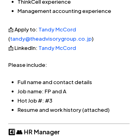
ThinkCell experience
Management accounting experience
📩 Apply to:
Tandy McCord
(
tandy@theadvisorygroup.co.jp
)
📩 LinkedIn:
Tandy McCord
Please include:
Full name and contact details
Job name: FP and A
Hot Job #: #3
Resume and work history (attached)
4️⃣ 👥 HR Manager