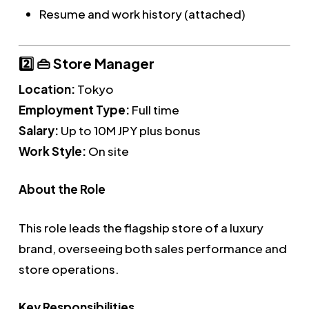
Resume and work history (attached)
2️⃣ 👜 Store Manager
Location:
Tokyo
Employment Type:
Full time
Salary:
Up to 10M JPY plus bonus
Work Style:
On site
About the Role
This role leads the flagship store of a luxury
brand, overseeing both sales performance and
store operations.
Key Responsibilities