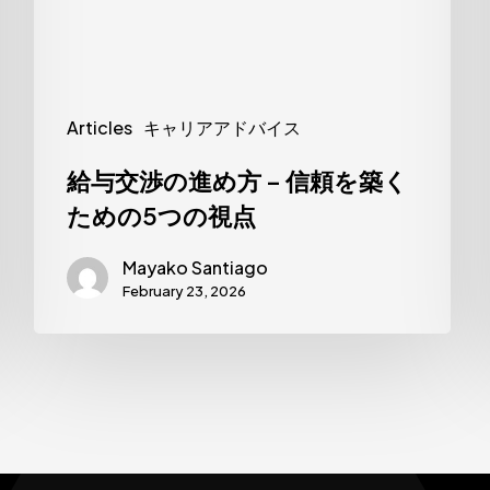
め
方
–
信
Articles
キャリアアドバイス
頼
給与交渉の進め方 – 信頼を築く
を
ための5つの視点
築
く
Mayako Santiago
た
February 23, 2026
め
の
5
つ
の
視