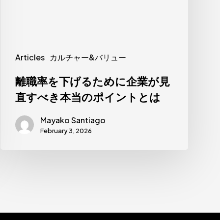
る
た
め
に
Articles
カルチャー&バリュー
企
離職率を下げるために企業が見
業
直すべき本当のポイントとは
が
見
Mayako Santiago
直
February 3, 2026
す
べ
き
本
当
の