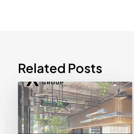
Related Posts
売
上
実
績
で
は