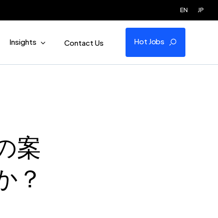
EN
JP
Hot Jobs
Insights
Contact Us
の案
か？