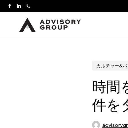
Skip
facebook
linkedin
phone
to
main
content
カルチャー&バ
時間
件を
advisoryg