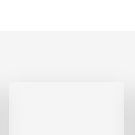
給
与
交
渉
の
進