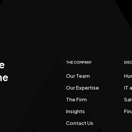
点
e
THE COMPANY
DISC
he
Our Team
Hu
Our Expertise
IT
The Firm
Sal
Insights
Fin
Contact Us