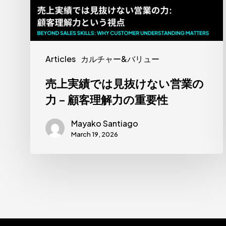
見
抜
け
な
Articles
カルチャー&バリュー
い
売上実績では見抜けない営業の
営
力 – 顧客理解力の重要性
業
の
Mayako Santiago
力
March 19, 2026
–
顧
客
理
解
力