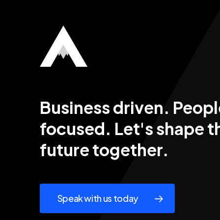
の
重
要
性
Business
driven.
Peopl
focused. Let's
shape
t
future
together.
Speak with us today