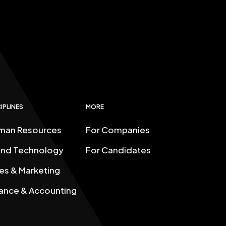
ポ
イ
ン
ト
と
は
IPLINES
MORE
man Resources
For Companies
 and Technology
For Candidates
es & Marketing
ance & Accounting