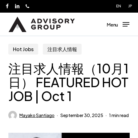
Skip
EN
JP
facebook
linkedin
phone
to
main
Menu
content
Hot Jobs
注目求人情報
注目求人情報（10月1
日） FEATURED HOT
JOB | Oct 1
Mayako Santiago
September 30, 2025
1 min read