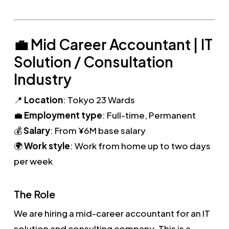
💼 Mid Career Accountant | IT
Solution / Consultation
Industry
📍
Location
: Tokyo 23 Wards
💼
Employment type
: Full-time, Permanent
💰
Salary
: From ¥6M base salary
🌍
Work style
: Work from home up to two days
per week
The Role
We are hiring a mid-career accountant for an IT
solution and consulting company. This is a