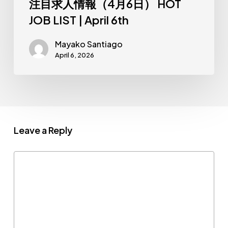
JOB
注目求人情報（4月6日） HOT
LIST
JOB LIST | April 6th
|
Mayako Santiago
April
April 6, 2026
6th
Leave a Reply