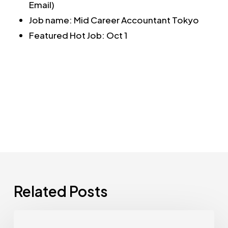
Email)
Job name: Mid Career Accountant Tokyo
Featured Hot Job: Oct 1
Related Posts
注