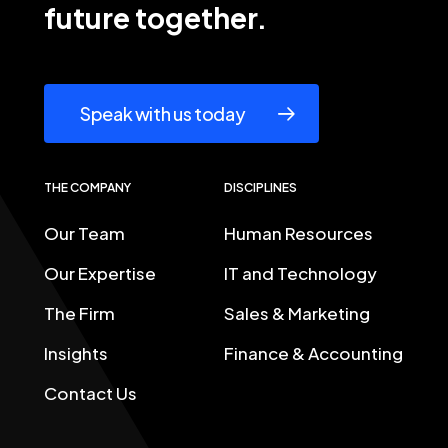
future
together.
Speak with us today
THE COMPANY
DISCIPLINES
Our Team
Human Resources
Our Expertise
IT and Technology
The Firm
Sales & Marketing
Insights
Finance & Accounting
Contact Us