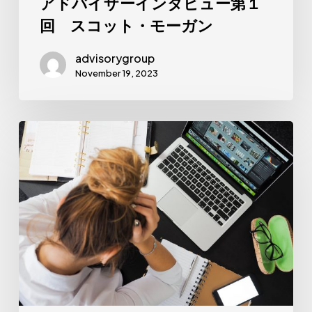
アドバイザーインタビュー第１
１
回 スコット・モーガン
回
ス
advisorygroup
November 19, 2023
コ
ッ
ト・
仕
モ
事
ー
で
ガ
の
ン
ス
ト
レ
ス
を