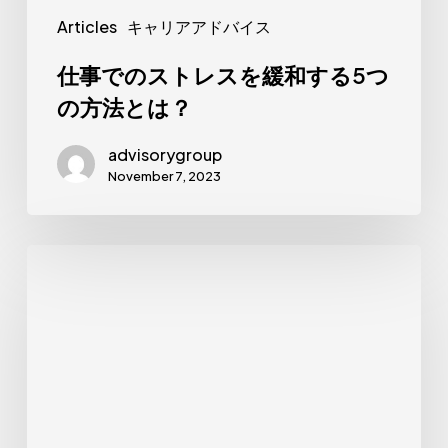
緩
Articles
キャリアアドバイス
和
す
仕事でのストレスを緩和する5つ
る
の方法とは？
5
advisorygroup
つ
November 7, 2023
の
方
法
[Announcement]
と
New
は？
Business
Unit
–
goji