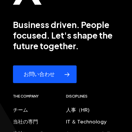
Business
driven.
People
focused.
Let's
shape
the
future
together.
お問い合わせ
THE COMPANY
DISCIPLINES
チーム
人事（HR)
当社の専門
IT ＆ Technology