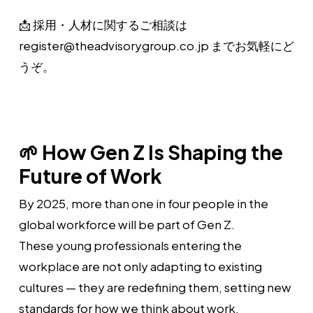
📩 採用・人材に関するご相談は
register@theadvisorygroup.co.jp までお気軽にど
うぞ。
🌱 How Gen Z Is Shaping the
Future of Work
By 2025, more than one in four people in the
global workforce will be part of Gen Z.
These young professionals entering the
workplace are not only adapting to existing
cultures — they are redefining them, setting new
standards for how we think about work.