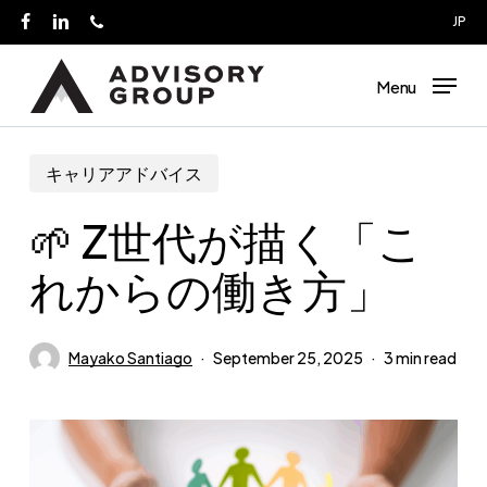
Skip
JP
facebook
linkedin
phone
to
main
Menu
content
キャリアアドバイス
🌱 Z世代が描く「こ
れからの働き方」
Mayako Santiago
September 25, 2025
3 min read