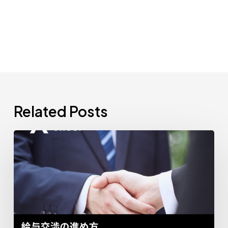
Related Posts
給
与
交
渉
の
進