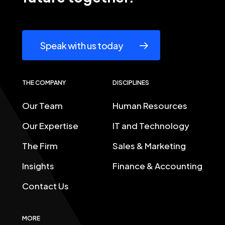
Speak with us today
THE COMPANY
DISCIPLINES
Our Team
Human Resources
Our Expertise
IT and Technology
The Firm
Sales & Marketing
Insights
Finance & Accounting
Contact Us
MORE