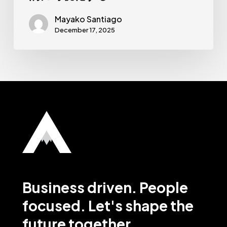
す
る
Mayako Santiago
December 17, 2025
Business
driven.
People
focused. Let's
shape
the
future
together.