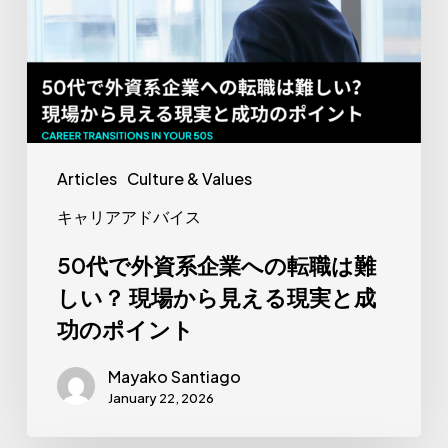
点
資
系
企
業
へ
の
Articles
Culture & Values
転
キャリアアドバイス
職
は
50代で外資系企業への転職は難
難
しい？ 現場から見える現実と成
し
功のポイント
い？
現
Mayako Santiago
January 22, 2026
場
か