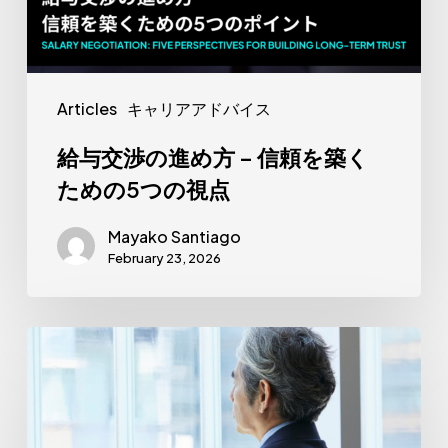
め
方
–
信
Articles
キャリアアドバイス
頼
を
給与交渉の進め方 – 信頼を築く
築
ための5つの視点
く
Mayako Santiago
た
February 23, 2026
め
の
5
50
つ
代
の
で
視
外