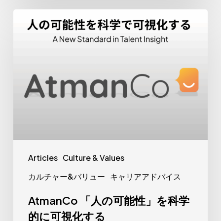
ら
AtmanCo
見
「人
え
の
る
可
現
能
実
性」
と
を
成
科
功
学
の
的
ポ
Articles
Culture & Values
に
イ
カルチャー&バリュー
キャリアアドバイス
可
ン
視
AtmanCo 「人の可能性」を科学
ト
化
的に可視化する