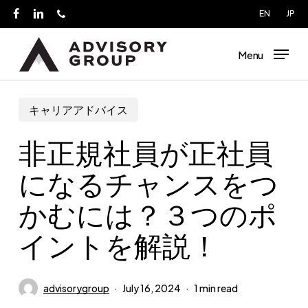
Skip
EN
JP
facebook
linkedin
phone
to
main
Menu
content
キャリアアドバイス
非正規社員が正社員
になるチャンスをつ
かむには？３つのポ
イントを解説！
advisorygroup
July 16, 2024
1 min read